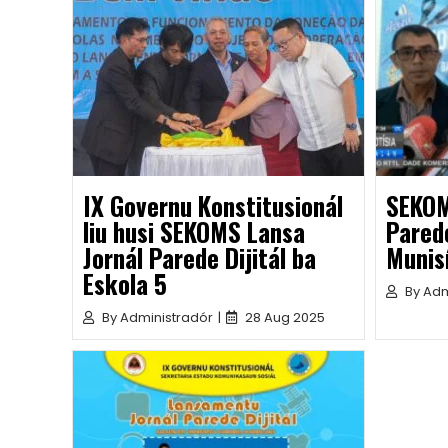
IX Governu Konstitusionál
SEKOM
liu husi SEKOMS Lansa
Parede
Jornál Parede Dijitál ba
Munis
Eskola 5
By
Adm
By
Administradór
|
28 Aug 2025