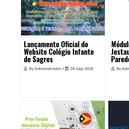
Lançamento Oficial do
Módul
Website Colégio Infante
Jesta
de Sagres
Parede
By
Administradór
|
05 Sep 2025
By
Adm