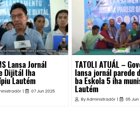
S Lansa Jornál
TATOLI ATUÁL – Gov
 Dijitál Iha
lansa jornál parede d
ípiu Lautém
ba Eskola 5 iha muni
Lautém
inistradór
|
07 Jun 2025
By
Administradór
|
05 Jun