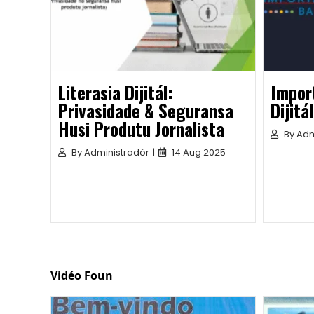
Literasia Dijitál:
Import
Privasidade & Seguransa
Dijitá
Husi Produtu Jornalista
By
Adm
By
Administradór
|
14 Aug 2025
Vidéo Foun