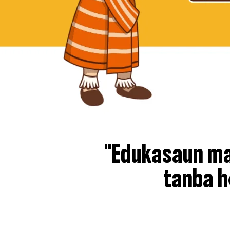
"Edukasaun ma
tanba h