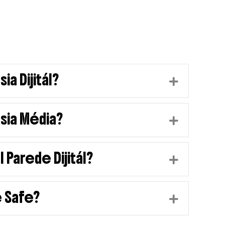
ia Dijitál?
Expand
asia Média?
Expand
 Parede Dijitál?
Expand
e Safe?
Expand