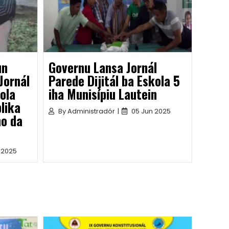
un
Governu Lansa Jornál
Jornál
Parede Dijitál ba Eskola 5
kola
iha Munisípiu Lautein
lika
By
Administradór
|
05 Jun 2025
ho da
 2025