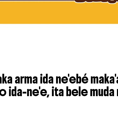
ka arma ida ne'ebé maka'a
o ida-ne'e, ita bele muda