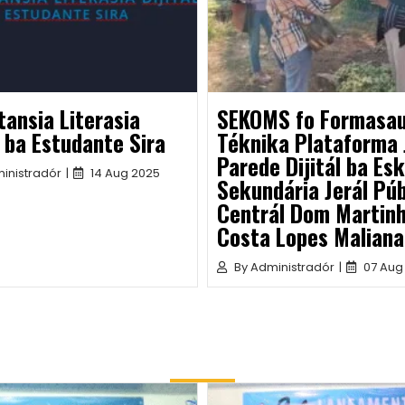
ansia Literasia
SEKOMS fo Formasa
l ba Estudante Sira
Téknika Plataforma 
Parede Dijitál ba Es
inistradór
|
14 Aug 2025
Sekundária Jerál Púb
Centrál Dom Martin
Costa Lopes Maliana
By
Administradór
|
07 Aug