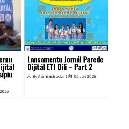
ernu
Lansamentu Jornál Parede
ijitál
Dijitál ETI Dili – Part 2
sípiu
By
Administradór
|
02 Jun 2025
 2025