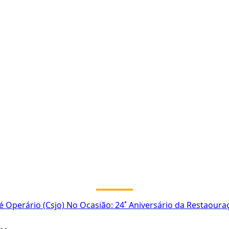
sé Operário (Csjo) No Ocasião: 24˚ Aniversário da Restaou