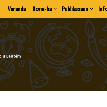
Varanda
Kona-ba
Publikasaun
Inf
ípiu Lautém