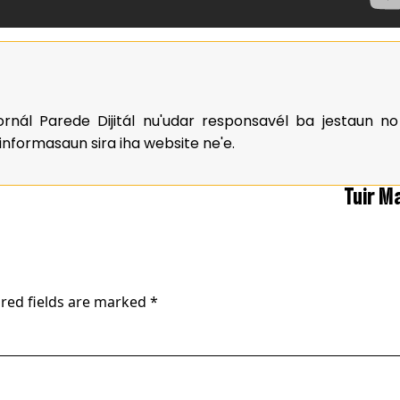
rnál Parede Dijitál nu'udar responsavél ba jestaun no
informasaun sira iha website ne'e.
Tuir M
red fields are marked
*